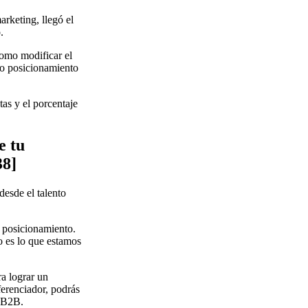
rketing, llegó el
.
omo modificar el
vo posicionamiento
as y el porcentaje
e tu
38]
 desde el talento
e posicionamiento.
to es lo que estamos
ra lograr un
ferenciador, podrás
o B2B.