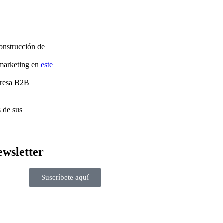
onstrucción de
e marketing en
este
mpresa B2B
 de sus
ewsletter
Suscríbete aquí