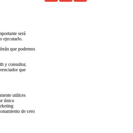
mportante será
 ejecutarlo.
sabrán que podemos
h y consultor,
erenciador que
mente utilices
or único
arketing
ionamiento de cero