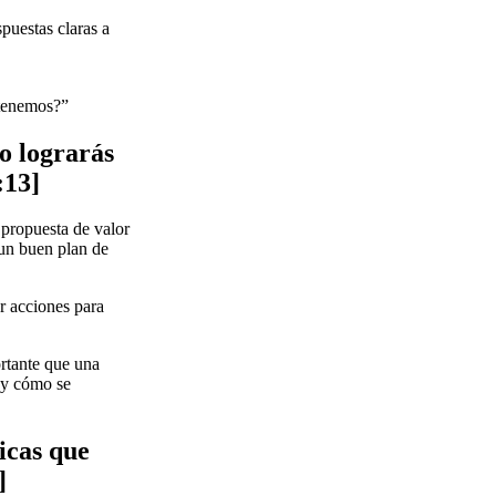
spuestas claras a
 tenemos?”
o lograrás
:13]
propuesta de valor
 un buen plan de
ar acciones para
ortante que una
 y cómo se
icas que
]